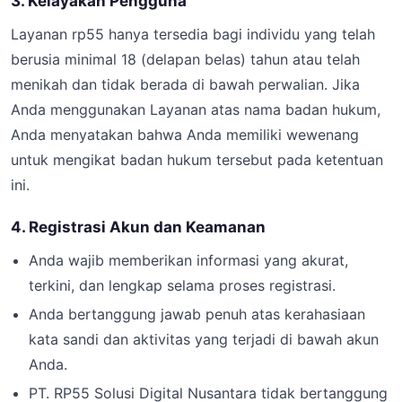
3. Kelayakan Pengguna
Layanan rp55 hanya tersedia bagi individu yang telah
berusia minimal 18 (delapan belas) tahun atau telah
menikah dan tidak berada di bawah perwalian. Jika
Anda menggunakan Layanan atas nama badan hukum,
Anda menyatakan bahwa Anda memiliki wewenang
untuk mengikat badan hukum tersebut pada ketentuan
ini.
4. Registrasi Akun dan Keamanan
Anda wajib memberikan informasi yang akurat,
terkini, dan lengkap selama proses registrasi.
Anda bertanggung jawab penuh atas kerahasiaan
kata sandi dan aktivitas yang terjadi di bawah akun
Anda.
PT. RP55 Solusi Digital Nusantara tidak bertanggung