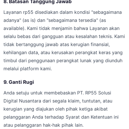
8. Batasan Tanggung Jawab
Layanan rp55 disediakan dalam kondisi "sebagaimana
adanya" (as is) dan "sebagaimana tersedia" (as
available). Kami tidak menjamin bahwa Layanan akan
selalu bebas dari gangguan atau kesalahan teknis. Kami
tidak bertanggung jawab atas kerugian finansial,
kehilangan data, atau kerusakan perangkat keras yang
timbul dari penggunaan perangkat lunak yang diunduh
melalui platform kami.
9. Ganti Rugi
Anda setuju untuk membebaskan PT. RP55 Solusi
Digital Nusantara dari segala klaim, tuntutan, atau
kerugian yang diajukan oleh pihak ketiga akibat
pelanggaran Anda terhadap Syarat dan Ketentuan ini
atau pelanggaran hak-hak pihak lain.